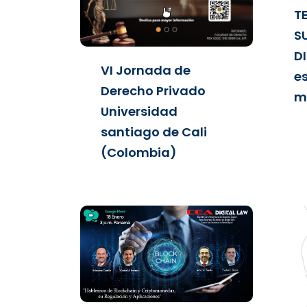
T
S
D
VI Jornada de
e
Derecho Privado
mu
Universidad
santiago de Cali
(Colombia)