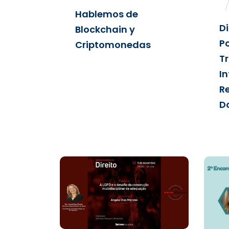
Hablemos de
D
Blockchain y
Po
Criptomonedas
T
I
R
D