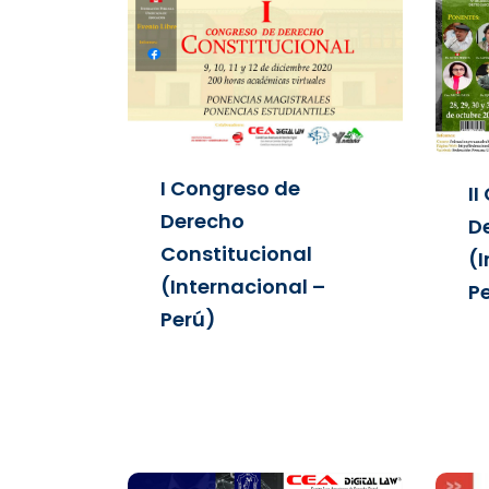
I Congreso de
I
Derecho
D
Constitucional
(
(Internacional –
P
Perú)