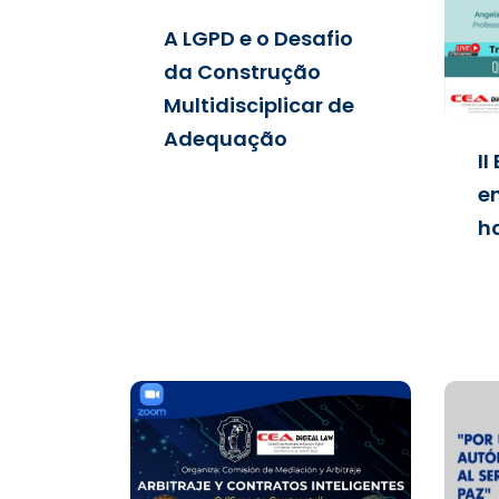
A LGPD e o Desafio
da Construção
Multidisciplicar de
Adequação
II
en
h