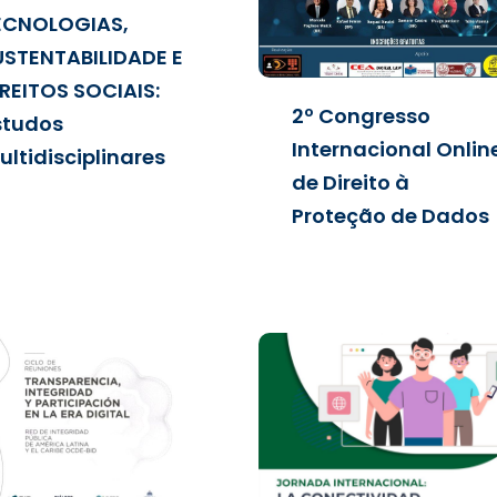
ECNOLOGIAS,
USTENTABILIDADE E
IREITOS SOCIAIS:
2º Congresso
studos
Internacional Onlin
ltidisciplinares
de Direito à
Proteção de Dados