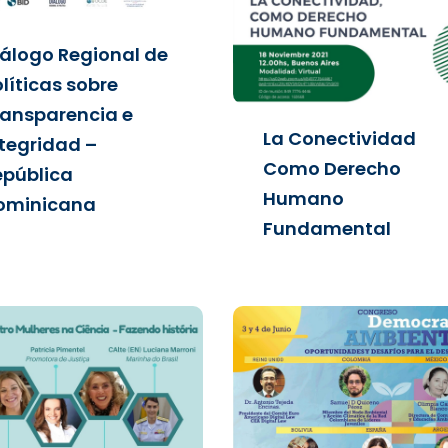
iálogo Regional de
líticas sobre
ransparencia e
La Conectividad
ntegridad –
Como Derecho
epública
Humano
ominicana
Fundamental