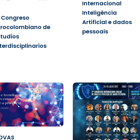
Internacional
Inteligência
I Congreso
Artificial e dados
frocolombiano de
pessoais
studios
terdisciplinarios
OVAS