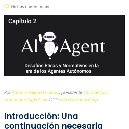
No hay comentarios
Por
Antonio Tejeda Encinas
, presidente
Comité Euro
Americano Digital Law
CEO
Meta Channel Corp
Introducción: Una
continuación necesaria