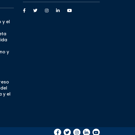
 y el
eta
ida
no y
greso
 del
 y el