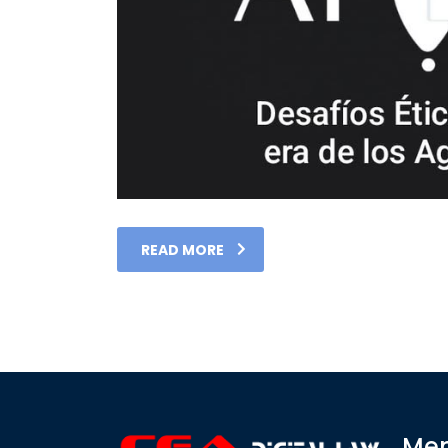
READ MORE
Men