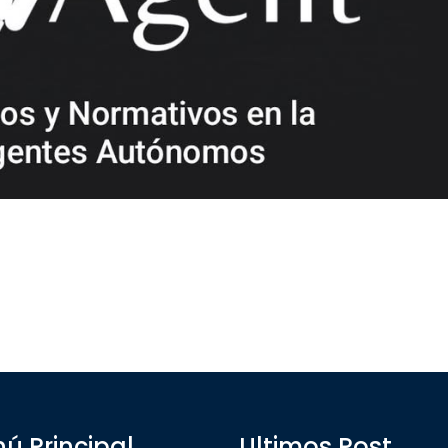
ú Principal
Ultimos Post