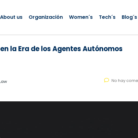
About us
Organización
Women´s
Tech´s
Blog´s
 en la Era de los Agentes Autónomos
No hay come
 Law