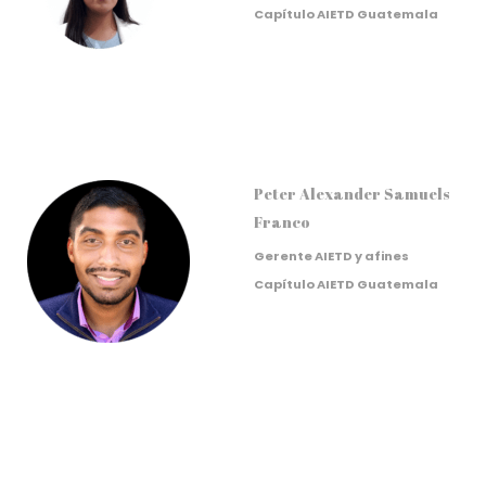
Capítulo AIETD Guatemala
Peter Alexander Samuels
Franco
Gerente AIETD y afines
Capítulo AIETD Guatemala