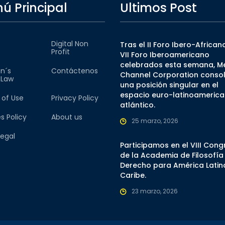
ú Principal
Ultimos Post
Digital Non
Tras el II Foro Ibero-Africano
Profit
VII Foro Iberoamericano
celebrados esta semana, M
n´s
Contáctenos
Channel Corporation consol
l Law
una posición singular en el
espacio euro-latinoamerica
 of Use
Privacy Policy
atlántico.
s Policy
About us
25 marzo, 2026
Legal
Participamos en el VIII Con
de la Academia de Filosofía
Derecho para América Latina
Caribe.
23 marzo, 2026