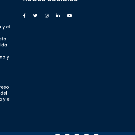
 y el
eta
ida
no y
greso
 del
 y el