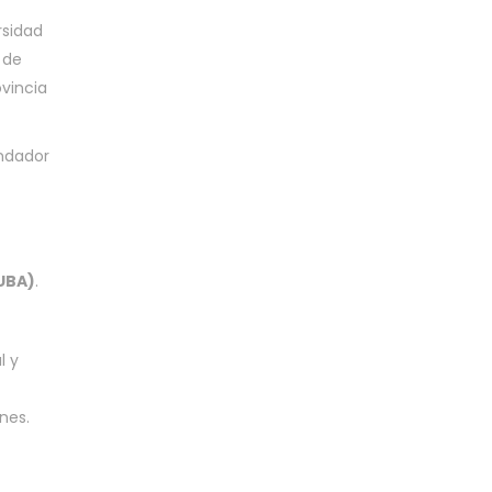
rsidad
 de
ovincia
undador
(UBA)
.
l y
nes.