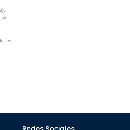
l),
ios
la Ley
Redes Sociales