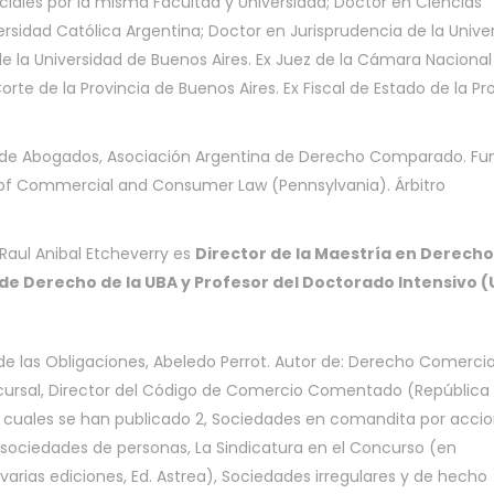
iales por la misma Facultad y Universidad; Doctor en Ciencias
ersidad Católica Argentina; Doctor en Jurisprudencia de la Unive
de la Universidad de Buenos Aires. Ex Juez de la Cámara Nacional
te de la Provincia de Buenos Aires. Ex Fiscal de Estado de la Pr
a de Abogados, Asociación Argentina de Derecho Comparado. F
 of Commercial and Consumer Law (Pennsylvania). Árbitro
 Raul Anibal Etcheverry es
Director de la Maestría en Derecho
 de Derecho de la UBA y Profesor del Doctorado Intensivo 
de las Obligaciones, Abeledo Perrot. Autor de: Derecho Comercia
cursal, Director del Código de Comercio Comentado (República
 cuales se han publicado 2, Sociedades en comandita por accio
 sociedades de personas, La Sindicatura en el Concurso (en
rias ediciones, Ed. Astrea), Sociedades irregulares y de hecho