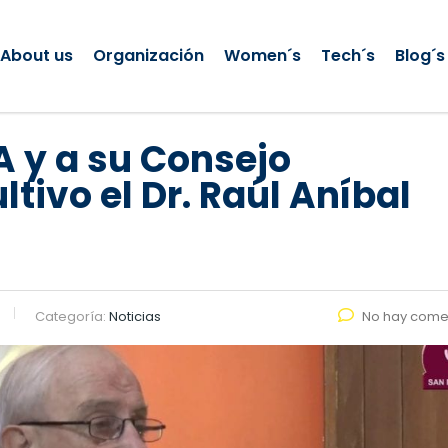
About us
Organización
Women´s
Tech´s
Blog´s
A y a su Consejo
ivo el Dr. Raúl Aníbal
Categoría:
Noticias
No hay come