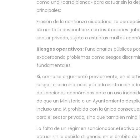
como una «carta blanca» para actuar sin la deb
principales:
Erosión de la confianza ciudadana: La percepc
alimenta la desconfianza en instituciones gu
sector privado, sujeto a estrictas multas econ
Riesgos operativos:
Funcionarios públicos pod
exacerbando problemas como sesgos discrimin
fundamentales.
Si, como se argumentó previamente, en el art
sesgos discriminatorios y la administración adol
de sanciones económicas ante un uso indebido 
de que un Ministerio o un Ayuntamiento desplieg
incluso una IA prohibida con la única consecu
para el sector privado, sino que también mina 
La falta de un régimen sancionador efectivo p
actuar sin la debida diligencia en el ámbito de l