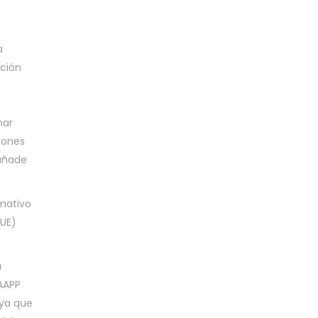
a
ación
nar
iones
 añade
mativo
(UE)
a
 AAPP
 ya que