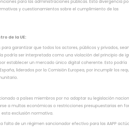
ciones para las administraciones públicas. Esta divergencia po
 normativas y cuestionamientos sobre el cumplimiento de las
ro de la UE:
ara garantizar que todos los actores, públicos y privados, sea
la podría ser interpretada como una violación del principio de i
 por establecer un mercado único digital coherente. Esto podría
spaña, liderados por la Comisión Europea, por incumplir los requ
unitario.
cionado a países miembros por no adaptar su legislación nacion
tarse a multas económicas o restricciones presupuestarias en f
e esta exclusión normativa.
a falta de un régimen sancionador efectivo para las AAPP actú