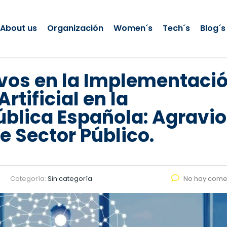
About us
Organización
Women´s
Tech´s
Blog´s
vos en la Implementaci
Artificial en la
blica Española: Agravio
 Sector Público.
Categoría:
Sin categoría
No hay come