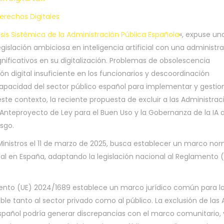
rechos Digitales
 Crisis Sistémica de la Administración Pública Española
«, expuse un
gislación ambiciosa en inteligencia artificial con una administr
nificativos en su digitalización. Problemas de obsolescencia
ón digital insuficiente en los funcionarios y descoordinación
apacidad del sector público español para implementar y gestio
ste contexto, la reciente propuesta de excluir a las Administrac
 Anteproyecto de Ley para el Buen Uso y la Gobernanza de la IA
sgo.
nistros el 11 de marzo de 2025, busca establecer un marco nor
ficial en España, adaptando la legislación nacional al Reglamento 
ento (UE) 2024/1689 establece un marco jurídico común para l
cable tanto al sector privado como al público. La exclusión de las
spañol podría generar discrepancias con el marco comunitario,