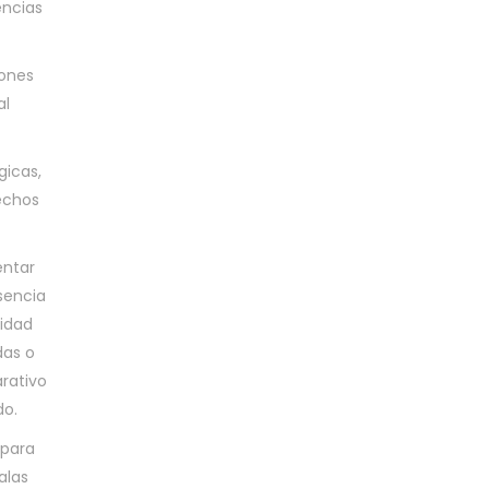
encias
iones
al
gicas,
echos
entar
usencia
lidad
das o
rativo
do.
 para
alas