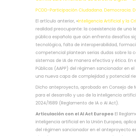
PCDD-Participación Ciudadana. Democracia. De
El artículo anterior, «
Inteligencia Artificial y la
realidad preocupante: la coexistencia de una le
pública española que aún enfrenta desafíos sig
tecnológica, falta de interoperabilidad, formaci
competencial plantean serias dudas sobre la c
sistemas de IA de manera efectiva y ética. En e
Públicas (AAPP) del régimen sancionador en el
una nueva capa de complejidad y potencial rie
Dicho anteproyecto, aprobado en Consejo de Mi
para el desarrollo y uso de la inteligencia arti
2024/1689 (Reglamento de IA o AI Act).
Articulación con el AI Act Europeo
El Reglam
inteligencia artificial en la Unión Europea, apli
del régimen sancionador en el anteproyecto e