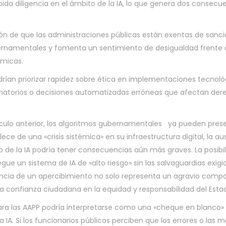
ida diligencia en el ámbito de la IA, lo que genera dos consecu
ión de que las administraciones públicas están exentas de sanc
bernamentales y fomenta un sentimiento de desigualdad frente 
ómicas.
rían priorizar rapidez sobre ética en implementaciones tecnoló
atorios o decisiones automatizadas erróneas que afectan der
ículo anterior, los algoritmos gubernamentales ya pueden pres
ece de una «crisis sistémica» en su infraestructura digital, la a
de la IA podría tener consecuencias aún más graves. La posibi
ue un sistema de IA de «alto riesgo» sin las salvaguardias exigi
encia de un apercibimiento no solo representa un agravio compa
la confianza ciudadana en la equidad y responsabilidad del Esta
ara las AAPP podría interpretarse como una «cheque en blanco»
a IA. Si los funcionarios públicos perciben que los errores o las m