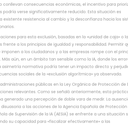
l no conllevan consecuencias económicas, el incentivo para prioriz
as podría verse significativamente reducido. Esta situación es
existente resistencia al cambio y la desconfianza hacia los si
narios.
icaciones para esta exclusión, basadas en la «unidad de caja» o l
s frente a los principios de igualdad y responsabilidad. Permitir q
e imponen a los ciudadanos y a las empresas rompe con el princ
s. Más aún, en un ámbito tan sensible como la IA, donde los erro
simetría normativa podría tener un impacto directo y perjudic
cuencias sociales de la «exclusión algorítmica» ya observada.
s administraciones públicas en la Ley Orgánica de Protección de
ciones relevantes. Como se señaló anteriormente, esta práctic
y ha generado una percepción de doble vara de medir. La ausenc
disuasoria a las acciones de la Agencia Española de Protección
ola de Supervisión de la IA (AESIA) se enfrente a una situación s
ando su capacidad para «fiscalizar efectivamente» a las