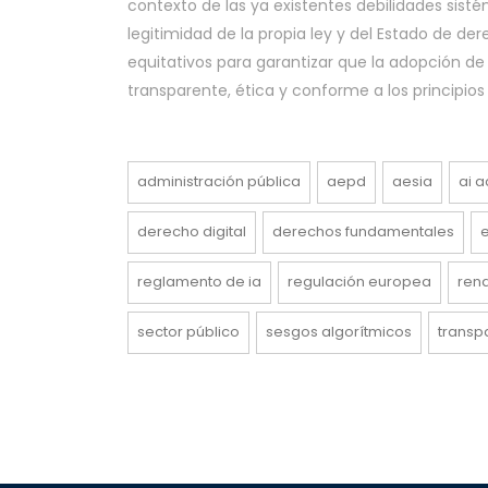
contexto de las ya existentes debilidades sist
legitimidad de la propia ley y del Estado de d
equitativos para garantizar que la adopción de l
transparente, ética y conforme a los principios 
administración pública
aepd
aesia
ai a
derecho digital
derechos fundamentales
reglamento de ia
regulación europea
rend
sector público
sesgos algorítmicos
transp