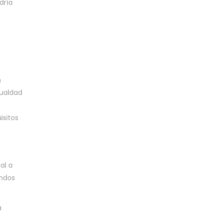
dría
n
gualdad
isitos
al a
ondos
a