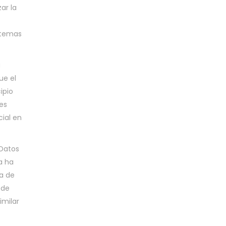
ar la
stemas
a
ue el
ipio
res
ial en
 Datos
a ha
ia de
 de
imilar