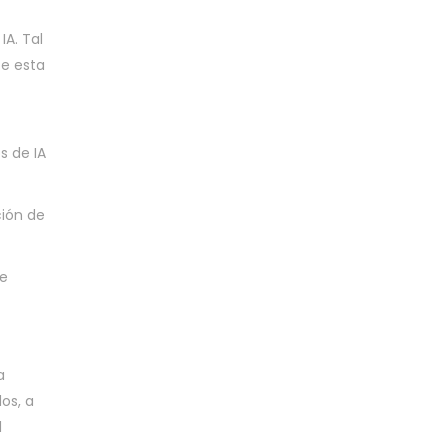
IA. Tal
te esta
s de IA
ción de
de
a
os, a
l