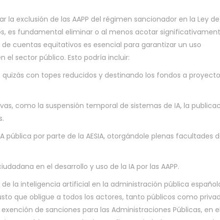
r la exclusión de las AAPP del régimen sancionador en la Ley de 
s, es fundamental eliminar o al menos acotar significativamen
de cuentas equitativos es esencial para garantizar un uso
n el sector público. Esto podría incluir:
 quizás con topes reducidos y destinando los fondos a proyecto
vas, como la suspensión temporal de sistemas de IA, la publica
s.
 IA pública por parte de la AESIA, otorgándole plenas facultades 
iudadana en el desarrollo y uso de la IA por las AAPP.
 de la inteligencia artificial en la administración pública español
to que obligue a todos los actores, tanto públicos como privad
exención de sanciones para las Administraciones Públicas, en e