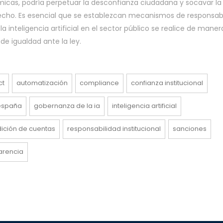
émicas, podría perpetuar la desconfianza ciudadana y socavar la
erecho. Es esencial que se establezcan mecanismos de responsab
a inteligencia artificial en el sector público se realice de maner
de igualdad ante la ley.
ct
automatización
compliance
confianza institucional
españa
gobernanza de la ia
inteligencia artificial
ición de cuentas
responsabilidad institucional
sanciones
arencia