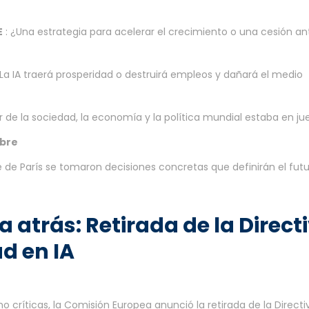
E
: ¿Una estrategia para acelerar el crecimiento o una cesión an
¿La IA traerá prosperidad o destruirá empleos y dañará el medio
or de la sociedad, la economía y la política mundial estaba en ju
mbre
 de París se tomaron decisiones concretas que definirán el fut
atrás: Retirada de la Direct
d en IA
ríticas, la Comisión Europea anunció la retirada de la Directi