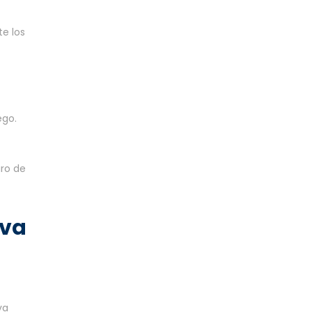
te los
ego.
uro de
iva
va