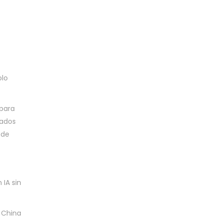
olo
 para
tados
 de
 IA sin
 China