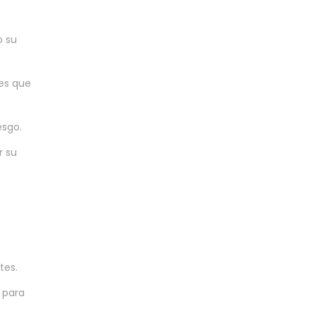
o su
nes que
esgo.
r su
tes.
 para