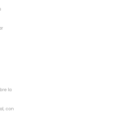
s
ar
bre la
al, con