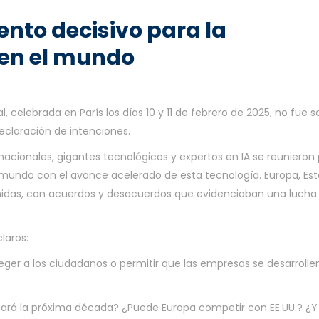
vento decisivo para la
l en el mundo
, celebrada en París los días 10 y 11 de febrero de 2025, no fue s
eclaración de intenciones.
nacionales, gigantes tecnológicos y expertos en IA se reunieron
 mundo con el avance acelerado de esta tecnología. Europa, Es
inidas, con acuerdos y desacuerdos que evidenciaban una lucha
laros:
eger a los ciudadanos o permitir que las empresas se desarrollen
ará la próxima década? ¿Puede Europa competir con EE.UU.? ¿Y