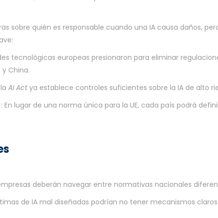
aras sobre quién es responsable cuando una IA causa daños, per
ave:
des tecnológicas europeas presionaron para eliminar regulacio
 y China.
 la
AI Act
ya establece controles suficientes sobre la IA de alto ri
: En lugar de una norma única para la UE, cada país podrá defini
es
 empresas deberán navegar entre normativas nacionales diferen
ctimas de IA mal diseñadas podrían no tener mecanismos claros