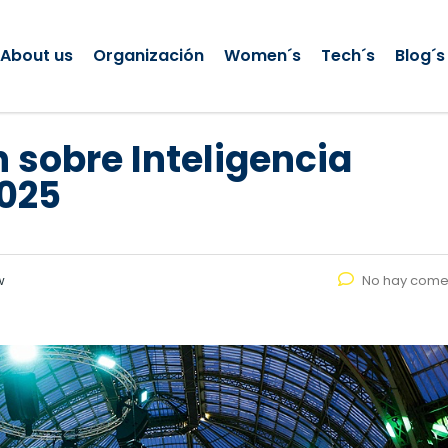
About us
Organización
Women´s
Tech´s
Blog´s
 sobre Inteligencia
2025
w
No hay come