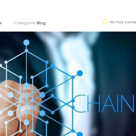
No hay come
w
Categoría:
Blog