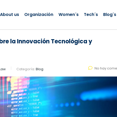
About us
Organización
Women´s
Tech´s
Blog´s
re la Innovación Tecnológica y
No hay come
 Law
Categoría:
Blog