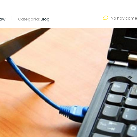
No hay come
Law
Categoría:
Blog