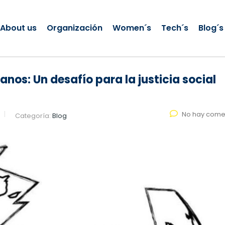
About us
Organización
Women´s
Tech´s
Blog´s
os: Un desafío para la justicia social
No hay come
Categoría:
Blog