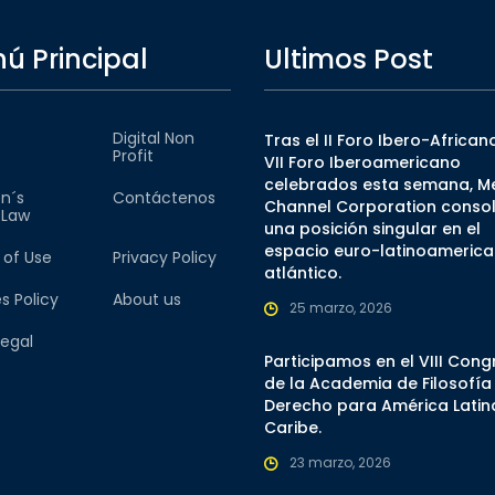
ú Principal
Ultimos Post
Digital Non
Tras el II Foro Ibero-Africano
Profit
VII Foro Iberoamericano
celebrados esta semana, M
n´s
Contáctenos
Channel Corporation consol
l Law
una posición singular en el
espacio euro-latinoamerica
 of Use
Privacy Policy
atlántico.
s Policy
About us
25 marzo, 2026
Legal
Participamos en el VIII Con
de la Academia de Filosofía
Derecho para América Latina
Caribe.
23 marzo, 2026