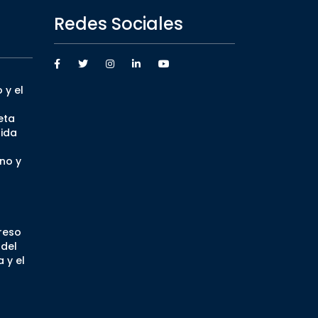
Redes Sociales
 y el
eta
ida
no y
greso
 del
 y el