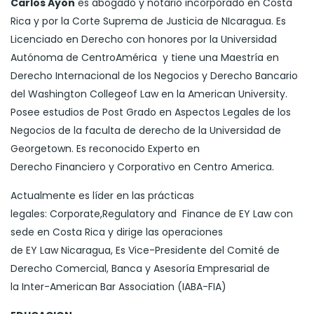
Carlos
Ayón
es abogado y notario incorporado en Costa
Rica y por la Corte Suprema de Justicia de
NIcaragua
. Es
Licenciado en Derecho con honores por la Universidad
Autónoma de
CentroAmérica
y tiene una
Maestría
en
Derecho Internacional de los Negocios y Derecho Bancario
del
Washington
College
of
Law
en la
American
University
.
Posee estudios de Post Grado en Aspectos Legales de los
Negocios de la faculta de derecho de la Universidad de
Georgetown
. Es reconocido Experto en
Derecho
Financiero
y
Corporativo
en
Centro America
.
Actualmente es
líder
en las prácticas
legales:
Corporate
,Regulatory
and
Finance
de
EY
Law
con
sede en Costa Rica y dirige las operaciones
de
EY
Law
Nicaragua, Es
Vice-Presidente
del Comité de
Derecho Comercial, Banca y Asesoría Empresarial de
la
Inter-American
Bar
Association
(
IABA-FIA
)