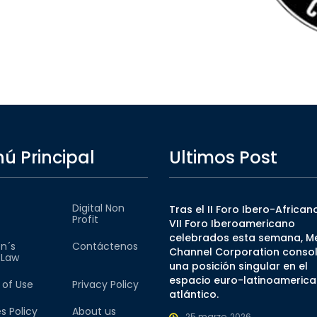
ú Principal
Ultimos Post
Digital Non
Tras el II Foro Ibero-Africano
Profit
VII Foro Iberoamericano
celebrados esta semana, M
n´s
Contáctenos
Channel Corporation consol
l Law
una posición singular en el
espacio euro-latinoamerica
 of Use
Privacy Policy
atlántico.
s Policy
About us
25 marzo, 2026