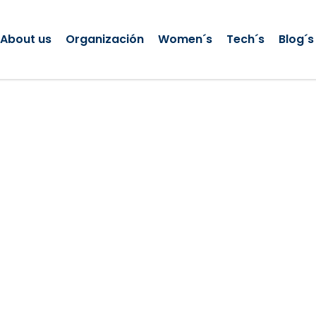
About us
Organización
Women´s
Tech´s
Blog´s